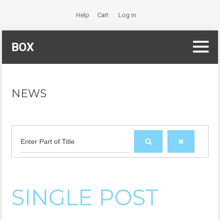
Help
Cart
Log in
BOX
NEWS
Enter Part of Title
SINGLE POST