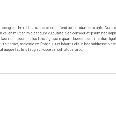
scing elit. In nisl libero, auctor in eleifend ac, tincidunt quis ante. N
Proin vel enim ut enim bibendum vulputate. Sed consequat ipsum nec dapi
inia tincidunt, tellus felis dignissim quam, laoreet condimentum ligula
is sit amet, molestie ex. Phasellus et lobortis elit. In hac habitasse pla
t augue facilisis feugiat. Fusce vel sollicitudin arcu.