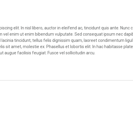
scing elit. In nisl libero, auctor in eleifend ac, tincidunt quis ante. N
Proin vel enim ut enim bibendum vulputate. Sed consequat ipsum nec dapi
inia tincidunt, tellus felis dignissim quam, laoreet condimentum ligula
is sit amet, molestie ex. Phasellus et lobortis elit. In hac habitasse pla
t augue facilisis feugiat. Fusce vel sollicitudin arcu.