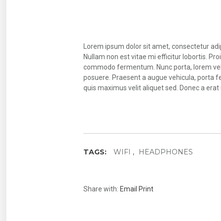
Lorem ipsum dolor sit amet, consectetur adipi
Nullam non est vitae mi efficitur lobortis. 
commodo fermentum. Nunc porta, lorem vel lac
posuere. Praesent a augue vehicula, porta fel
quis maximus velit aliquet sed. Donec a erat u
TAGS:
WIFI
HEADPHONES
Share with:
Email
Print