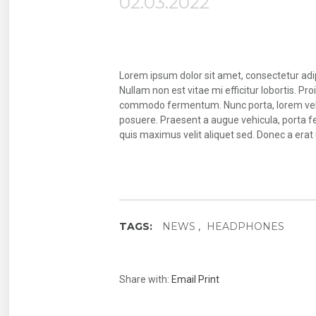
02.03.2022
Lorem ipsum dolor sit amet, consectetur adipi
Nullam non est vitae mi efficitur lobortis. 
commodo fermentum. Nunc porta, lorem vel lac
posuere. Praesent a augue vehicula, porta fel
quis maximus velit aliquet sed. Donec a erat u
TAGS:
NEWS
HEADPHONES
Share with:
Email
Print