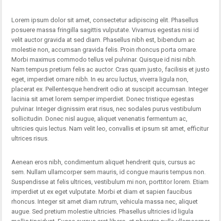
Lorem ipsum dolor sit amet, consectetur adipiscing elit. Phasellus
posuere massa fringilla sagittis vulputate. Vivamus egestas nisi id
velit auctor gravida at sed diam. Phasellus nibh est, bibendum ac
molestie non, accumsan gravida felis. Proin rhoncus porta ornare.
Morbi maximus commodo tellus vel pulvinar. Quisque id nisi nibh.
Nam tempus pretium felis ac auctor. Cras quam justo, facilisis et justo
eget, imperdiet ornare nibh. In eu arcu luctus, viverra ligula non,
placerat ex. Pellentesque hendrerit odio at suscipit accumsan. Integer
lacinia sit amet lorem semper imperdiet. Donec tristique egestas
pulvinar. Integer dignissim erat risus, nec sodales purus vestibulum
sollicitudin. Donec nisl augue, aliquet venenatis fermentum ac,
ultricies quis lectus. Nam velit leo, convallis et ipsum sit amet, efficitur
ultrices risus.
Aenean eros nibh, condimentum aliquet hendrerit quis, cursus ac
sem. Nullam ullamcorper sem mauris, id congue mauris tempus non.
Suspendisse at felis ultrices, vestibulum mi non, porttitor lorem. Etiam
imperdiet ut ex eget vulputate. Morbi et diam et sapien faucibus
rhoncus. Integer sit amet diam rutrum, vehicula massa nec, aliquet
augue. Sed pretium molestie ultricies. Phasellus ultricies id ligula