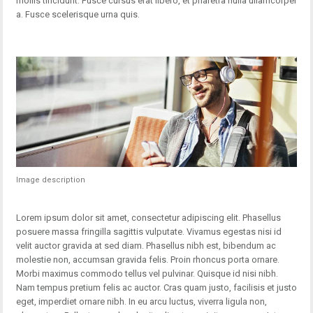
mollis tincidunt. Fusce cursus erat libero, et pharetra nulla ullamcorper
a. Fusce scelerisque urna quis.
Image description
Lorem ipsum dolor sit amet, consectetur adipiscing elit. Phasellus
posuere massa fringilla sagittis vulputate. Vivamus egestas nisi id
velit auctor gravida at sed diam. Phasellus nibh est, bibendum ac
molestie non, accumsan gravida felis. Proin rhoncus porta ornare.
Morbi maximus commodo tellus vel pulvinar. Quisque id nisi nibh.
Nam tempus pretium felis ac auctor. Cras quam justo, facilisis et justo
eget, imperdiet ornare nibh. In eu arcu luctus, viverra ligula non,