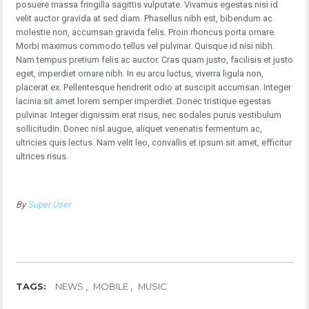
posuere massa fringilla sagittis vulputate. Vivamus egestas nisi id
velit auctor gravida at sed diam. Phasellus nibh est, bibendum ac
molestie non, accumsan gravida felis. Proin rhoncus porta ornare.
Morbi maximus commodo tellus vel pulvinar. Quisque id nisi nibh.
Nam tempus pretium felis ac auctor. Cras quam justo, facilisis et justo
eget, imperdiet ornare nibh. In eu arcu luctus, viverra ligula non,
placerat ex. Pellentesque hendrerit odio at suscipit accumsan. Integer
lacinia sit amet lorem semper imperdiet. Donec tristique egestas
pulvinar. Integer dignissim erat risus, nec sodales purus vestibulum
sollicitudin. Donec nisl augue, aliquet venenatis fermentum ac,
ultricies quis lectus. Nam velit leo, convallis et ipsum sit amet, efficitur
ultrices risus.
By
Super User
TAGS:
NEWS
MOBILE
MUSIC