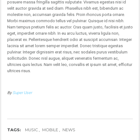
posuere massa fringilla sagittis vulputate. Vivamus egestas nisi id
velit auctor gravida at sed diam. Phasellus nibh est, bibendum ac
molestie non, accumsan gravida felis. Proin rhoncus porta ornare.
Morbi maximus commodo tellus vel pulvinar. Quisque id nisi nibh.
Nam tempus pretium felis ac auctor. Cras quam justo, facilisis et justo
eget, imperdiet ornare nibh. In eu arcu luctus, viverra ligula non,
placerat ex. Pellentesque hendrerit odio at suscipit accumsan. Integer
lacinia sit amet lorem semper imperdiet. Donec tristique egestas
pulvinar. Integer dignissim erat risus, nec sodales purus vestibulum
sollicitudin. Donec nisl augue, aliquet venenatis fermentum ac,
ultricies quis lectus. Nam velit leo, convallis et ipsum sit amet, efficitur
ultrices risus.
By
Super User
TAGS:
MUSIC
MOBILE
NEWS