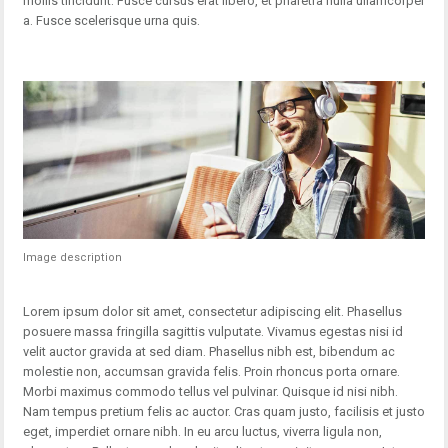
mollis tincidunt. Fusce cursus erat libero, et pharetra nulla ullamcorper
a. Fusce scelerisque urna quis.
Image description
Lorem ipsum dolor sit amet, consectetur adipiscing elit. Phasellus
posuere massa fringilla sagittis vulputate. Vivamus egestas nisi id
velit auctor gravida at sed diam. Phasellus nibh est, bibendum ac
molestie non, accumsan gravida felis. Proin rhoncus porta ornare.
Morbi maximus commodo tellus vel pulvinar. Quisque id nisi nibh.
Nam tempus pretium felis ac auctor. Cras quam justo, facilisis et justo
eget, imperdiet ornare nibh. In eu arcu luctus, viverra ligula non,