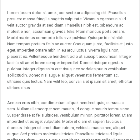
Lorem ipsum dolor sit amet, consectetur adipiscing elit. Phasellus
posuere massa fringilla sagittis vulputate. Vivamus egestas nisi id
velit auctor gravida at sed diam. Phasellus nibh est, bibendum ac
molestie non, accumsan gravida felis. Proin rhoncus porta ornare.
Morbi maximus commodo tellus vel pulvinar. Quisque id nisi nibh.
Nam tempus pretium felis ac auctor. Cras quam justo, facilisis et justo
eget, imperdiet ornare nibh. In eu arcu luctus, viverra ligula non,
placerat ex. Pellentesque hendrerit odio at suscipit accumsan. Integer
lacinia sit amet lorem semper imperdiet. Donec tristique egestas
pulvinar. Integer dignissim erat risus, nec sodales purus vestibulum
sollicitudin. Donec nisl augue, aliquet venenatis fermentum ac,
ultricies quis lectus. Nam velit leo, convallis et ipsum sit amet, efficitur
ultrices risus.
Aenean eros nibh, condimentum aliquet hendrerit quis, cursus ac
sem. Nullam ullamcorper sem mauris, id congue mauris tempus non.
Suspendisse at felis ultrices, vestibulum mi non, porttitor lorem. Etiam
imperdiet ut ex eget vulputate. Morbi et diam et sapien faucibus
rhoncus. Integer sit amet diam rutrum, vehicula massa nec, aliquet
augue. Sed pretium molestie ultricies. Phasellus ultricies id ligula